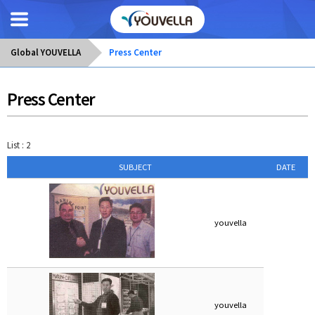
Global YOUVELLA
Press Center
Press Center
List : 2
SUBJECT
DATE
youvella
youvella