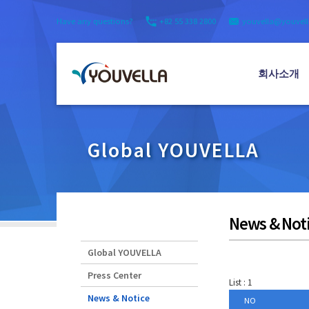
Have any questions?
+82 55 338 2800
youvella@youvel
회사소개
Global YOUVELLA
News & Not
Global YOUVELLA
Press Center
List : 1
News & Notice
NO