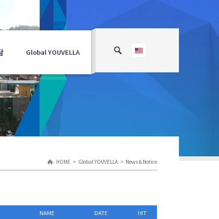
담
Global YOUVELLA
HOME
Global YOUVELLA
News & Notice
NAME
DATE
HIT